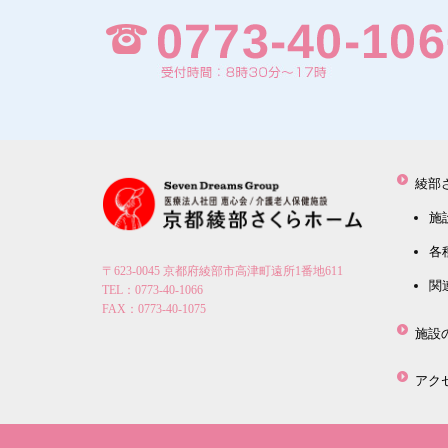
綾部
施
各
〒623-0045 京都府綾部市高津町遠所1番地611
関
TEL：0773-40-1066
FAX：0773-40-1075
施設
アク