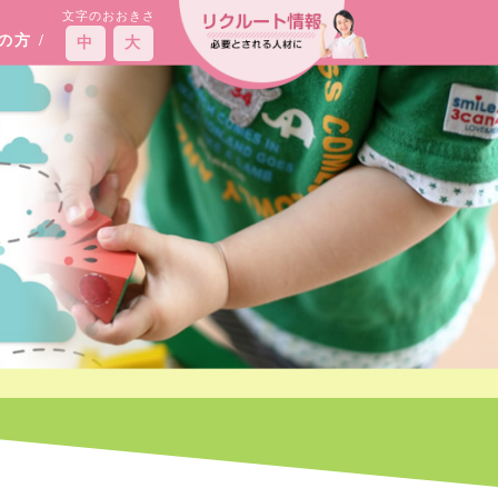
文字のおおきさ
えの方
/
中
大