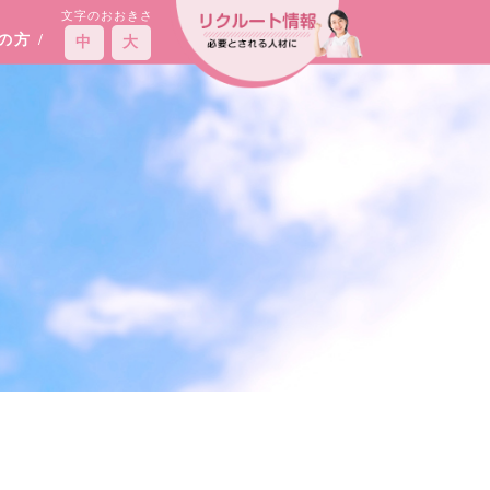
文字のおおきさ
えの方
/
中
大