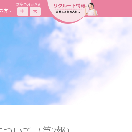
文字のおおきさ
えの方
/
中
大
ついて（第2報）