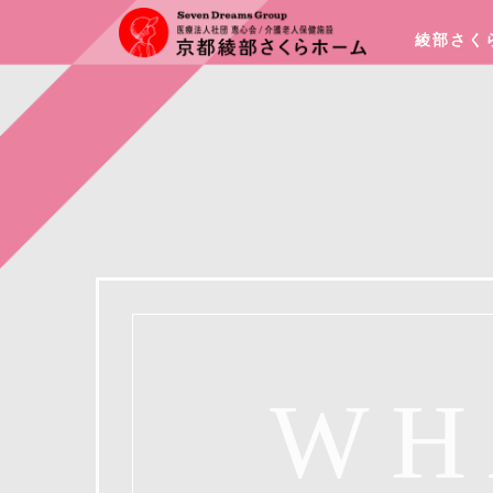
綾部さく
WH