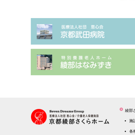
綾部
施
各