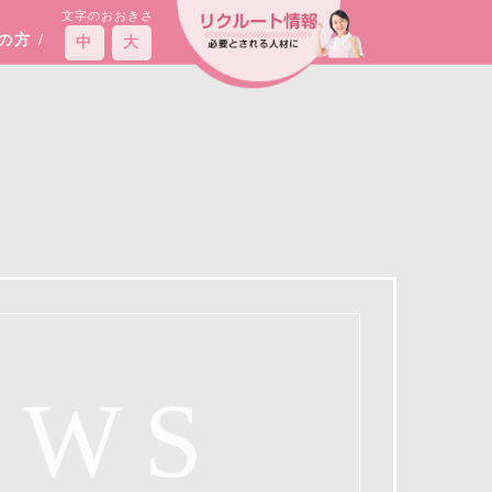
文字のおおきさ
えの方
/
中
大
EWS