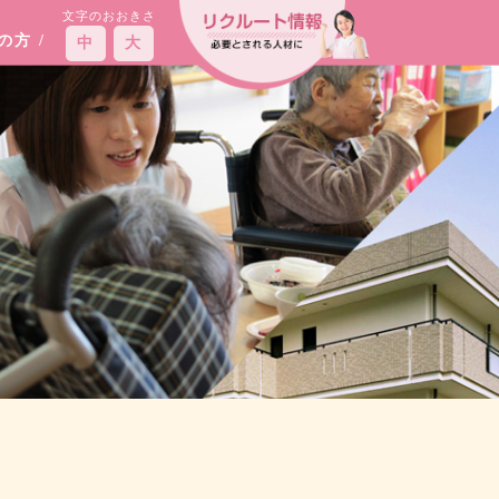
文字のおおきさ
えの方
/
中
大