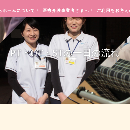
らホームについて
/
医療介護事業者さまへ
/
ご利用をお考
PT・OT・STの一日の流れ